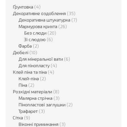
Ґрунтовка
(4)
Декоративне оздоблення
(35)
Декоративна штукатурка
(7)
Мармурова крихта
(26)
Без слюди
(20)
Зі слюдою
(6)
Фарба
(2)
Дюбелі
(10)
Для мінеральної вати
(6)
Для пінопласту
(4)
Клей піна та піна
(4)
Клей-піна
(2)
Піна
(2)
Розхідні матеріали
(8)
Малярна стрічка
(3)
Пінопластові заглушки
(2)
Трафарет
(3)
Сітка
(9)
Віконні примикання
(3)