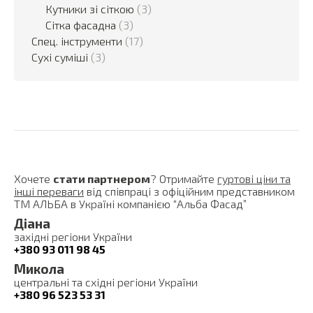
Кутники зі сіткою
(3)
Сітка фасадна
(3)
Спец. інструменти
(17)
Сухі суміші
(3)
Хочете
стати партнером
? Отримайте
гуртові ціни та
інші переваги
від співпраці з офіційним представником
ТМ АЛЬБА в Україні компанією “Альба Фасад”
Діана
західні регіони України
+380 93 011 98 45
Микола
центральні та східні регіони України
+380 96 523 53 31