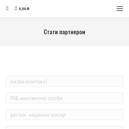
Search:
0,00
₴
Стати партнером
Ви тут: