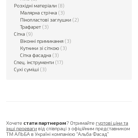
Розхідні матеріали
(8)
Малярна стрічка
(3)
Пінопластові заглушки
(2)
Трафарет
(3)
Сітка
(9)
Віконні примикання
(3)
Кутники зі сіткою
(3)
Сітка фасадна
(3)
Спец. інструменти
(17)
Сухі суміші
(3)
Хочете
стати партнером
? Отримайте
гуртові ціни та
інші переваги
від співпраці з офіційним представником
ТМ АЛЬБА в Україні компанією “Альба Фасад”