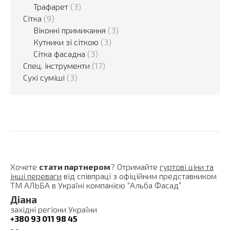
Трафарет
(3)
Сітка
(9)
Віконні примикання
(3)
Кутники зі сіткою
(3)
Сітка фасадна
(3)
Спец. інструменти
(17)
Сухі суміші
(3)
Хочете
стати партнером
? Отримайте
гуртові ціни та
інші переваги
від співпраці з офіційним представником
ТМ АЛЬБА в Україні компанією “Альба Фасад”
Діана
західні регіони України
+380 93 011 98 45