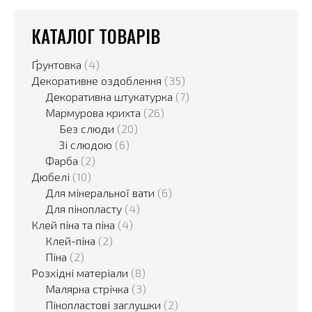
КАТАЛОГ ТОВАРІВ
Ґрунтовка
(4)
Декоративне оздоблення
(35)
Декоративна штукатурка
(7)
Мармурова крихта
(26)
Без слюди
(20)
Зі слюдою
(6)
Фарба
(2)
Дюбелі
(10)
Для мінеральної вати
(6)
Для пінопласту
(4)
Клей піна та піна
(4)
Клей-піна
(2)
Піна
(2)
Розхідні матеріали
(8)
Малярна стрічка
(3)
Пінопластові заглушки
(2)