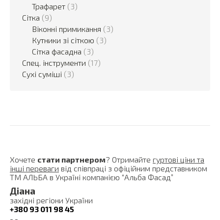
Трафарет
(3)
Сітка
(9)
Віконні примикання
(3)
Кутники зі сіткою
(3)
Сітка фасадна
(3)
Спец. інструменти
(17)
Сухі суміші
(3)
Хочете
стати партнером
? Отримайте
гуртові ціни та
інші переваги
від співпраці з офіційним представником
ТМ АЛЬБА в Україні компанією “Альба Фасад”
Діана
західні регіони України
+380 93 011 98 45