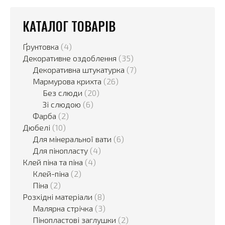
КАТАЛОГ ТОВАРІВ
Ґрунтовка
(4)
Декоративне оздоблення
(35)
Декоративна штукатурка
(7)
Мармурова крихта
(26)
Без слюди
(20)
Зі слюдою
(6)
Фарба
(2)
Дюбелі
(10)
Для мінеральної вати
(6)
Для пінопласту
(4)
Клей піна та піна
(4)
Клей-піна
(2)
Піна
(2)
Розхідні матеріали
(8)
Малярна стрічка
(3)
Пінопластові заглушки
(2)