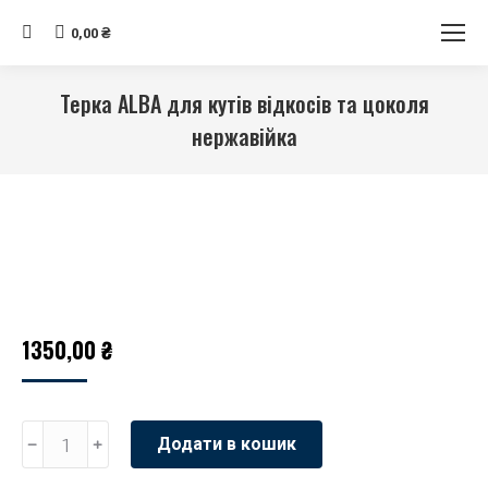
Search:
0,00
₴
Терка ALBA для кутів відкосів та цоколя
нержавійка
Ви тут:
1350,00
₴
Терка
﹣
﹢
Додати в кошик
ALBA
для