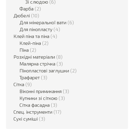
Зі слюдою
(6)
Фарба
(2)
Дюбелі
(10)
Для мінеральної вати
(6)
Для пінопласту
(4)
Клей піна та піна
(4)
Клей-піна
(2)
Піна
(2)
Розхідні матеріали
(8)
Малярна стрічка
(3)
Пінопластові заглушки
(2)
Трафарет
(3)
Сітка
(9)
Віконні примикання
(3)
Кутники зі сіткою
(3)
Сітка фасадна
(3)
Спец. інструменти
(17)
Сухі суміші
(3)