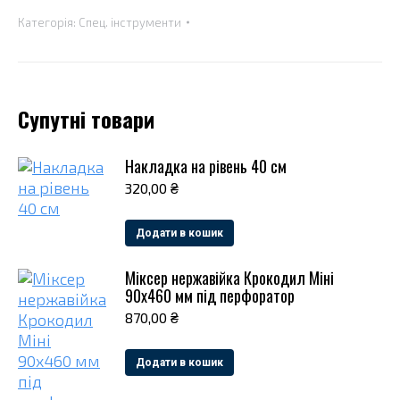
кутів
Категорія:
Спец. інструменти
відкосів
та
цоколя
нержавійка
Супутні товари
кількість
Накладка на рівень 40 см
320,00
₴
Додати в кошик
Міксер нержавійка Крокодил Міні
90х460 мм під перфоратор
870,00
₴
Додати в кошик