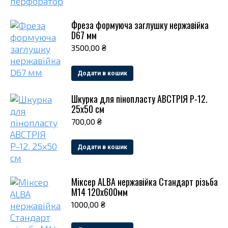
Фреза формуюча заглушку нержавійка
D67 мм
3500,00
₴
Додати в кошик
Шкурка для пінопласту АВСТРІЯ Р-12.
25х50 см
700,00
₴
Додати в кошик
Мiксер ALBA нержавійка Стандарт рiзьба
М14 120х600мм
1000,00
₴