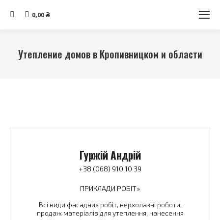
Search:
0,00
₴
Утепление домов в Кропивницком и области
You are here:
Гуржій Андрій
+38 (068) 910 10 39
ПРИКЛАДИ РОБІТ»
Всі види фасадних робіт, верхолазні роботи,
продаж матеріалів для утеплення, нанесення