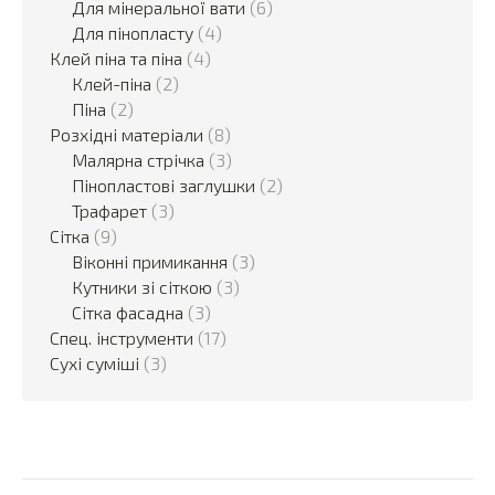
Для мінеральної вати
(6)
Для пінопласту
(4)
Клей піна та піна
(4)
Клей-піна
(2)
Піна
(2)
Розхідні матеріали
(8)
Малярна стрічка
(3)
Пінопластові заглушки
(2)
Трафарет
(3)
Сітка
(9)
Віконні примикання
(3)
Кутники зі сіткою
(3)
Сітка фасадна
(3)
Спец. інструменти
(17)
Сухі суміші
(3)