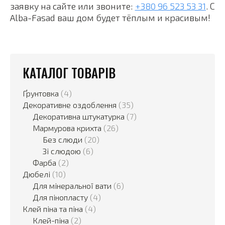
заявку на сайте или звоните:
+380 96 523 53 31
. С
Alba-Fasad ваш дом будет тёплым и красивым!
КАТАЛОГ ТОВАРІВ
Ґрунтовка
(4)
Декоративне оздоблення
(35)
Декоративна штукатурка
(7)
Мармурова крихта
(26)
Без слюди
(20)
Зі слюдою
(6)
Фарба
(2)
Дюбелі
(10)
Для мінеральної вати
(6)
Для пінопласту
(4)
Клей піна та піна
(4)
Клей-піна
(2)