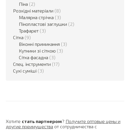
Піна
(2)
Розхідні матеріали
(8)
Малярна стрічка
(3)
Пінопластові заглушки
(2)
Трафарет
(3)
Сітка
(9)
Віконні примикання
(3)
Кутники зі сіткою
(3)
Сітка фасадна
(3)
Спец. інструменти
(17)
Сухі суміші
(3)
Хотите
стать партнером
?
Получите оптовые цены и
другие преимущества
от сотрудничества с