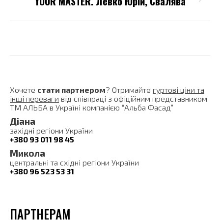
YOUR MASTER. Левко Юрій, Свалява
Next
post:
Хочете
стати партнером
? Отримайте
гуртові ціни та
інші переваги
від співпраці з офіційним представником
ТМ АЛЬБА в Україні компанією “Альба Фасад”
Діана
західні регіони України
+380 93 011 98 45
Микола
центральні та східні регіони України
+380 96 523 53 31
ПАРТНЕРАМ