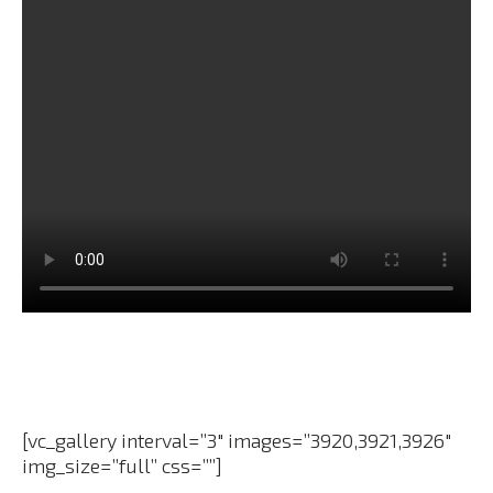
[vc_gallery interval=”3″ images=”3920,3921,3926″
img_size=”full” css=””]