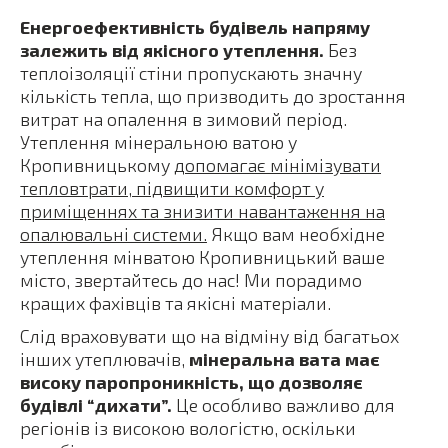
Енергоефективність будівель напряму
залежить від якісного утеплення.
Без
теплоізоляції стіни пропускають значну
кількість тепла, що призводить до зростання
витрат на опалення в зимовий період.
Утеплення мінеральною ватою у
Кропивницькому
допомагає мінімізувати
тепловтрати, підвищити комфорт у
приміщеннях та знизити навантаження на
опалювальні системи.
Якщо вам необхідне
утеплення мінватою Кропивницький ваше
місто, звертайтесь до нас! Ми порадимо
кращих фахівців та якісні матеріали.
Слід враховувати що на відміну від багатьох
інших утеплювачів,
мінеральна вата має
високу паропроникність, що дозволяє
будівлі “дихати”.
Це особливо важливо для
регіонів із високою вологістю, оскільки