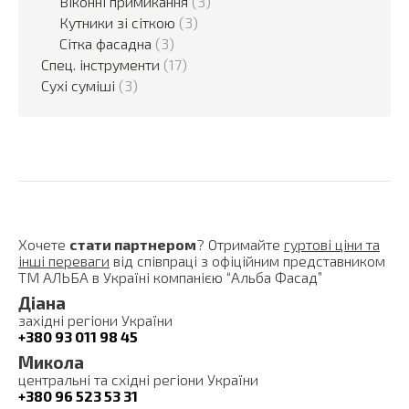
Віконні примикання
(3)
Кутники зі сіткою
(3)
Сітка фасадна
(3)
Спец. інструменти
(17)
Сухі суміші
(3)
Хочете
стати партнером
? Отримайте
гуртові ціни та
інші переваги
від співпраці з офіційним представником
ТМ АЛЬБА в Україні компанією “Альба Фасад”
Діана
західні регіони України
+380 93 011 98 45
Микола
центральні та східні регіони України
+380 96 523 53 31