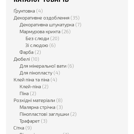
Ґрунтовка
(4)
Декоративне оздоблення
(35)
Декоративна штукатурка
(7)
Мармурова крихта
(26)
Без слюди
(20)
Зі слюдою
(6)
Фарба
(2)
Дюбелі
(10)
Для мінеральної вати
(6)
Для пінопласту
(4)
Клей піна та піна
(4)
Клей-піна
(2)
Піна
(2)
Розхідні матеріали
(8)
Малярна стрічка
(3)
Пінопластові заглушки
(2)
Трафарет
(3)
Сітка
(9)