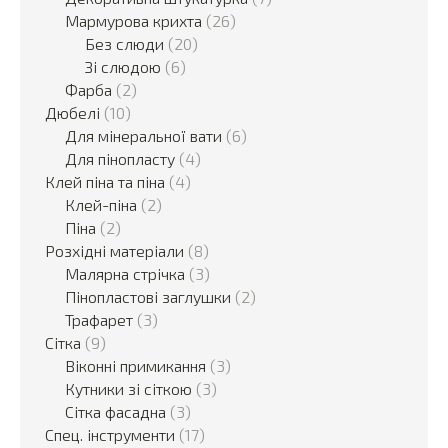
Мармурова крихта
(26)
Без слюди
(20)
Зі слюдою
(6)
Фарба
(2)
Дюбелі
(10)
Для мінеральної вати
(6)
Для пінопласту
(4)
Клей піна та піна
(4)
Клей-піна
(2)
Піна
(2)
Розхідні матеріали
(8)
Малярна стрічка
(3)
Пінопластові заглушки
(2)
Трафарет
(3)
Сітка
(9)
Віконні примикання
(3)
Кутники зі сіткою
(3)
Сітка фасадна
(3)
Спец. інструменти
(17)