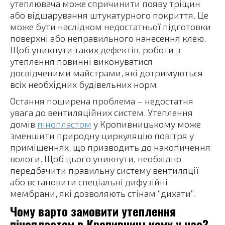
утеплювача може спричинити появу тріщин
або відшарування штукатурного покриття. Це
може бути наслідком недостатньої підготовки
поверхні або неправильного нанесення клею.
Щоб уникнути таких дефектів, роботи з
утеплення повинні виконуватися
досвідченими майстрами, які дотримуються
всіх необхідних будівельних норм.
Остання поширена проблема – недостатня
увага до вентиляційних систем. Утеплення
домів
пінопластом
у Кропивницькому може
зменшити природну циркуляцію повітря у
приміщеннях, що призводить до накопичення
вологи. Щоб цього уникнути, необхідно
передбачити правильну систему вентиляції
або встановити спеціальні дифузійні
мембрани, які дозволяють стінам “дихати”.
Чому варто замовити утеплення
пінопластом в Кропивницькому у нас?