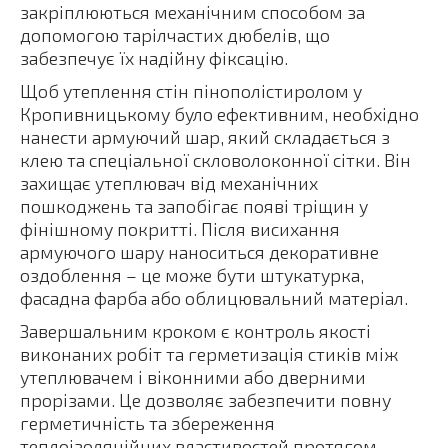
закріплюються механічним способом за
допомогою тарілчастих дюбелів, що
забезпечує їх надійну фіксацію.
Щоб утеплення стін пінополістиролом у
Кропивницькому було ефективним, необхідно
нанести армуючий шар, який складається з
клею та спеціальної скловолоконної сітки. Він
захищає утеплювач від механічних
пошкоджень та запобігає появі тріщин у
фінішному покритті. Після висихання
армуючого шару наноситься декоративне
оздоблення – це може бути штукатурка,
фасадна фарба або облицювальний матеріал.
Завершальним кроком є контроль якості
виконаних робіт та герметизація стиків між
утеплювачем і віконними або дверними
прорізами. Це дозволяє забезпечити повну
герметичність та збереження
теплоізоляційних властивостей протягом