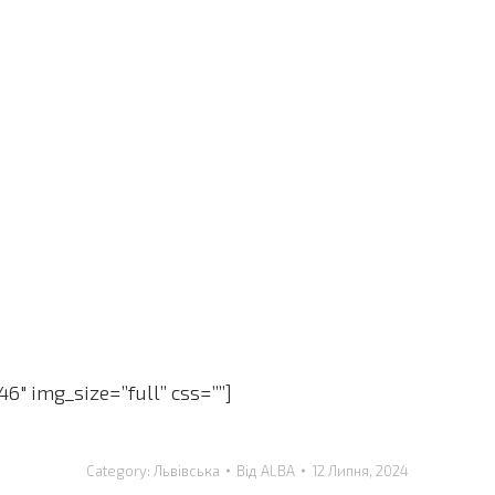
6″ img_size=”full” css=””]
Category:
Львівська
Від
ALBA
12 Липня, 2024