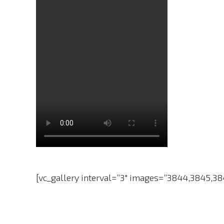
[vc_gallery interval=”3″ images=”3844,3845,384