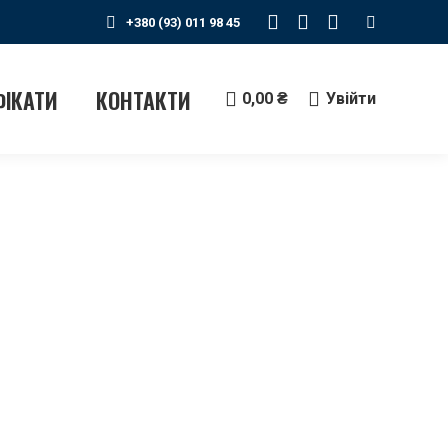
Search:
+380 (93) 011 98 45
Instagram
Telegram
YouTube
сторінка
сторінка
сторінка
відкривається
відкривається
відкриваєтьс
ФІКАТИ
КОНТАКТИ
0,00
₴
Увійти
у
у
у
новому
новому
новому
вікні
вікні
вікні