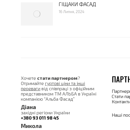
ГІЩАКИ ФАСАД
16 Липня, 2024
ПАРТ
Хочете
стати партнером
?
Отримайте
гуртові ціни та інші
переваги
від співпраці з офіційним
Партнер
представником ТМ АЛЬБА в Україні
Стати п
компанією “Альба Фасад”
Контакт
Діана
західні регіони України
Наші по
+380 93 011 98 45
Микола