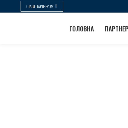
СТАТИ ПАРТНЕРОМ
ГОЛОВНА
ПАРТНЕ
ZENYK.PRO Зеновій Турик, 
Ви тут:
Home
Львівська
ZENYK.PRO Зеновій Турик,