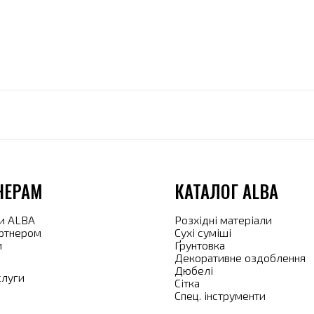
НЕРАМ
КАТАЛОГ ALBA
и ALBA
Розхідні матеріали
артнером
Сухі суміші
и
Ґрунтовка
Декоративне оздоблення
Дюбелі
слуги
Сітка
Спец. інструменти