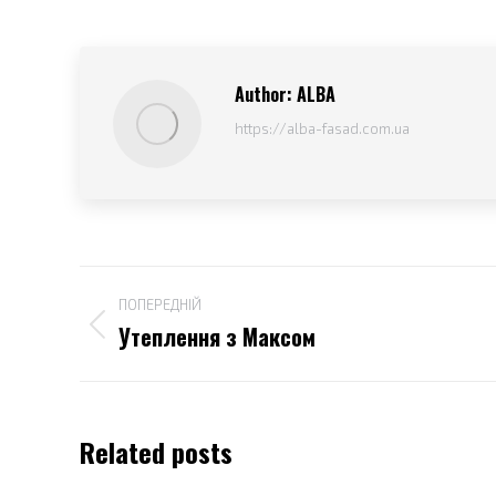
Author:
ALBA
https://alba-fasad.com.ua
Post
ПОПЕРЕДНІЙ
navigation
Утеплення з Максом
Попередній
пост:
Related posts