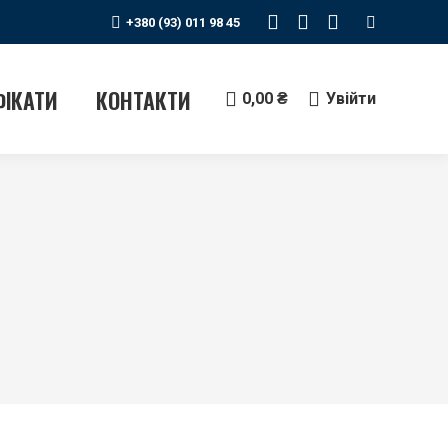
Search:
+380 (93) 011 98 45
Instagram
Telegram
YouTube
сторінка
сторінка
сторінка
відкривається
відкривається
відкриваєтьс
ФІКАТИ
КОНТАКТИ
0,00
₴
Увійти
у
у
у
новому
новому
новому
вікні
вікні
вікні