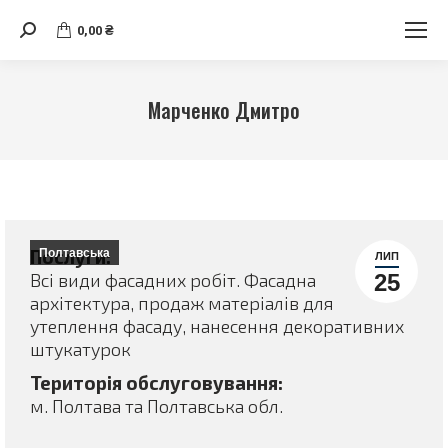
Search:
0,00
₴
Марченко Дмитро
Ви тут:
Послуги:
Полтавська
ЛИП
Всі види фасадних робіт. Фасадна
25
архітектура, продаж матеріалів для
утеплення фасаду, нанесення декоративних
штукатурок
Територія обслуговування:
м. Полтава та Полтавська обл.