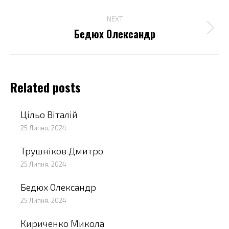
пост:
NEXT
Бедюх Олександр
Next
post:
Related posts
Цільо Віталій
25 Липня, 2024
Трушніков Дмитро
25 Липня, 2024
Бедюх Олександр
25 Липня, 2024
Кириченко Микола