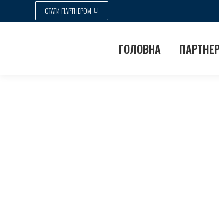
СТАТИ ПАРТНЕРОМ
ГОЛОВНА
ПАРТНЕ
Цільо Віталій
Ви тут:
Home
Полтавська
Цільо Віталій