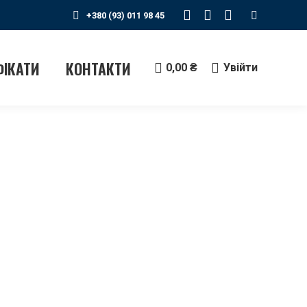
Search:
+380 (93) 011 98 45
Instagram
Telegram
YouTube
сторінка
сторінка
сторінка
відкривається
відкривається
відкриваєтьс
ФІКАТИ
КОНТАКТИ
0,00
₴
Увійти
у
у
у
новому
новому
новому
вікні
вікні
вікні