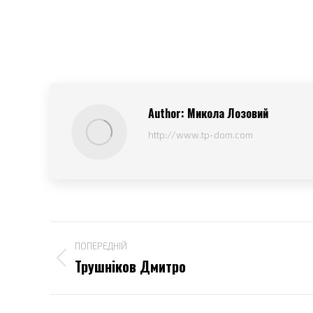
Author:
Микола Лозовий
http://www.tp-dom.com
Post
ПОПЕРЕДНІЙ
navigation
Трушніков Дмитро
Попередній
пост: