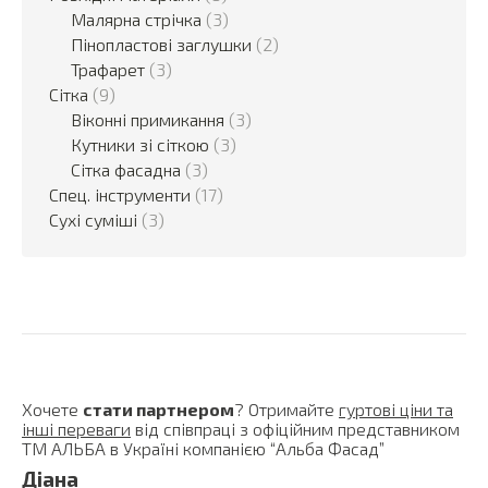
Малярна стрічка
(3)
Пінопластові заглушки
(2)
Трафарет
(3)
Сітка
(9)
Віконні примикання
(3)
Кутники зі сіткою
(3)
Сітка фасадна
(3)
Спец. інструменти
(17)
Сухі суміші
(3)
Хочете
стати партнером
? Отримайте
гуртові ціни та
інші переваги
від співпраці з офіційним представником
ТМ АЛЬБА в Україні компанією “Альба Фасад”
Діана