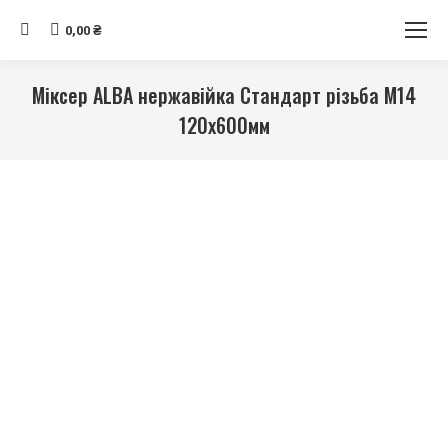
Search:
0,00
₴
Мiксер ALBA нержавійка Стандарт рiзьба М14
120х600мм
Ви тут: