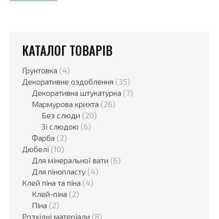
КАТАЛОГ ТОВАРІВ
Ґрунтовка
(4)
Декоративне оздоблення
(35)
Декоративна штукатурка
(7)
Мармурова крихта
(26)
Без слюди
(20)
Зі слюдою
(6)
Фарба
(2)
Дюбелі
(10)
Для мінеральної вати
(6)
Для пінопласту
(4)
Клей піна та піна
(4)
Клей-піна
(2)
Піна
(2)
Розхідні матеріали
(8)