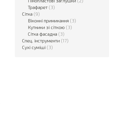
Пінопластові заглушки
(2)
Трафарет
(3)
Сітка
(9)
Віконні примикання
(3)
Кутники зі сіткою
(3)
Сітка фасадна
(3)
Спец. інструменти
(17)
Сухі суміші
(3)