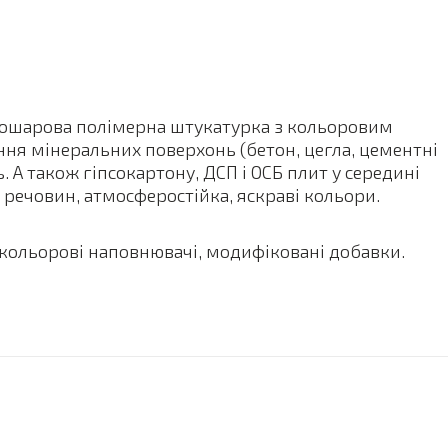
нкошарова полімерна штукатурка з кольоровим
я мінеральних поверхонь (бетон, цегла, цементні
. А також гіпсокартону, ДСП і ОСБ плит у середині
 речовин, атмосферостійка, яскраві кольори.
 кольорові наповнювачі, модифіковані добавки.