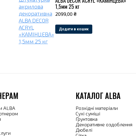
ALBA DECOR ACRYL «КАМІНЦЕВА»
1,5мм 25 кг
2099,00
₴
Додати в кошик
НЕРАМ
КАТАЛОГ ALBA
и ALBA
Розхідні матеріали
артнером
Сухі суміші
и
Ґрунтовка
Декоративне оздоблення
Дюбелі
слуги
Сітка