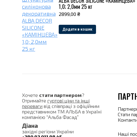
ALBA DECOR SILICONE «КАМІНЦЕВА»
1,0; 2,0мм 25 кг
2899,00
₴
Додати в кошик
ПАРТ
Хочете
стати партнером
?
Отримайте
гуртові ціни та інші
переваги
від співпраці з офіційним
Партнер
представником ТМ АЛЬБА в Україні
Стати п
компанією “Альба Фасад”
Контакт
Діана
західні регіони України
Наші по
+380 93 011 98 45