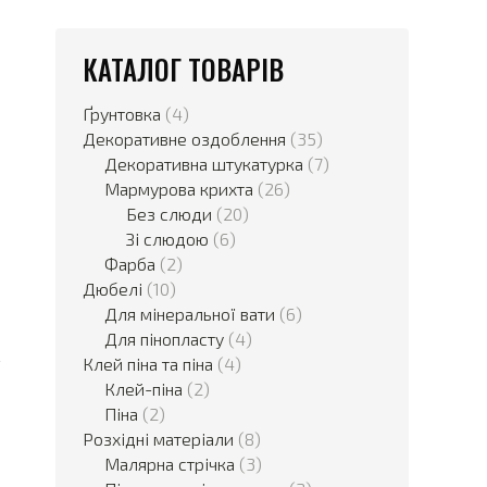
КАТАЛОГ ТОВАРІВ
Ґрунтовка
(4)
Декоративне оздоблення
(35)
Декоративна штукатурка
(7)
Мармурова крихта
(26)
Без слюди
(20)
Зі слюдою
(6)
Фарба
(2)
Дюбелі
(10)
Для мінеральної вати
(6)
Для пінопласту
(4)
Клей піна та піна
(4)
Клей-піна
(2)
Піна
(2)
Розхідні матеріали
(8)
Малярна стрічка
(3)