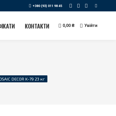
Search:
+380 (93) 011 98 45
Instagram
Telegram
YouTube
сторінка
сторінка
сторінка
відкривається
відкривається
відкриваєтьс
ФІКАТИ
КОНТАКТИ
0,00
₴
Увійти
у
у
у
новому
новому
новому
вікні
вікні
вікні
SAIC DECOR K-79 23 кг