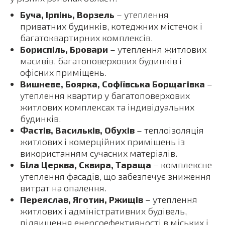
Буча, Ірпінь, Ворзель
– утеплення
приватних будинків, котеджних містечок і
багатоквартирних комплексів.
Бориспіль, Бровари
– утеплення житлових
масивів, багатоповерхових будинків і
офісних приміщень.
Вишневе, Боярка, Софіївська Борщагівка
–
утеплення квартир у багатоповерхових
житлових комплексах та індивідуальних
будинків.
Фастів, Васильків, Обухів
– теплоізоляція
житлових і комерційних приміщень із
використанням сучасних матеріалів.
Біла Церква, Сквира, Тараща
– комплексне
утеплення фасадів, що забезпечує зниження
витрат на опалення.
Переяслав, Яготин, Ржищів
– утеплення
житлових і адміністративних будівель,
підвищення енергоефективності в міських і