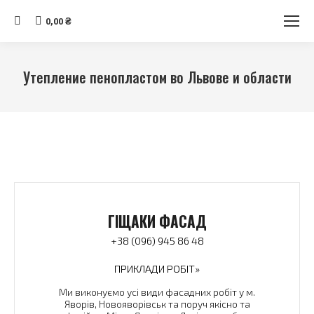
Search:
0,00
₴
Утепление пенопластом во Львове и области
You are here:
ГІЩАКИ ФАСАД
+38 (096) 945 86 48
ПРИКЛАДИ РОБІТ»
Ми виконуємо усі види фасадних робіт у м.
Яворів, Новояворівськ та поруч якісно та