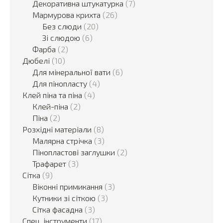
Декоративна штукатурка
(7)
Мармурова крихта
(26)
Без слюди
(20)
Зі слюдою
(6)
Фарба
(2)
Дюбелі
(10)
Для мінеральної вати
(6)
Для пінопласту
(4)
Клей піна та піна
(4)
Клей-піна
(2)
Піна
(2)
Розхідні матеріали
(8)
Малярна стрічка
(3)
Пінопластові заглушки
(2)
Трафарет
(3)
Сітка
(9)
Віконні примикання
(3)
Кутники зі сіткою
(3)
Сітка фасадна
(3)
Спец. інструменти
(17)