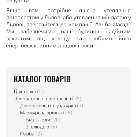
результат.
Якщо вам потрібне якісне утеплення
пінопластом у Львові або утеплення мінватою у
Львові, звертайтеся до компанії “Альба Фасад”.
Ми забезпечимо ваш будинок надійним
захистом від холоду та зробимо його
енергоефективним на довгі роки.
КАТАЛОГ ТОВАРІВ
Ґрунтовка
(4)
Декоративне оздоблення
(35)
Декоративна штукатурка
(7)
Мармурова крихта
(26)
Без слюди
(20)
Зі слюдою
(6)
Фарба
(2)