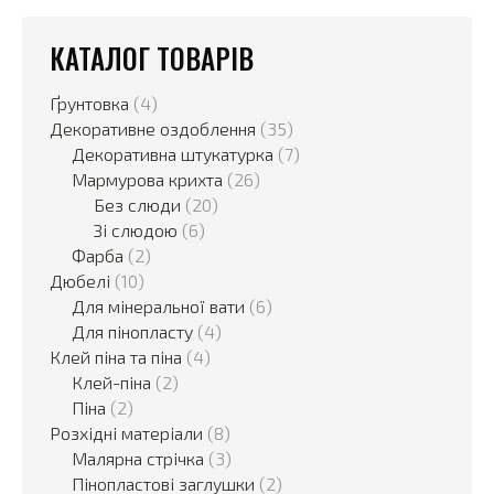
КАТАЛОГ ТОВАРІВ
Ґрунтовка
(4)
Декоративне оздоблення
(35)
Декоративна штукатурка
(7)
Мармурова крихта
(26)
Без слюди
(20)
Зі слюдою
(6)
Фарба
(2)
Дюбелі
(10)
Для мінеральної вати
(6)
Для пінопласту
(4)
Клей піна та піна
(4)
Клей-піна
(2)
Піна
(2)
Розхідні матеріали
(8)
Малярна стрічка
(3)
Пінопластові заглушки
(2)