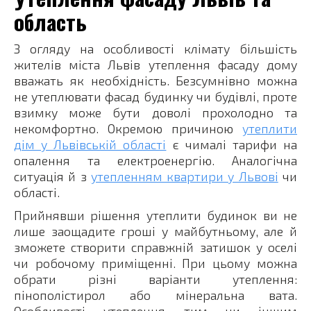
область
З огляду на особливості клімату більшість
жителів міста Львів утеплення фасаду дому
вважать як необхідність. Безсумнівно можна
не утеплювати фасад будинку чи будівлі, проте
взимку може бути доволі прохолодно та
некомфортно. Окремою причиною
утеплити
дім у Львівській області
є чималі тарифи на
опалення та електроенергію. Аналогічна
ситуація й з
утепленням квартири у Львові
чи
області.
Прийнявши рішення утеплити будинок ви не
лише заощадите гроші у майбутньому, але й
зможете створити справжній затишок у оселі
чи робочому приміщенні. При цьому можна
обрати різні варіанти утеплення:
пінополістирол або мінеральна вата.