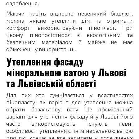
оздоблення.
Маючи навіть відносно невеликий бюджет,
можна якісно утеплити дім та отримати
комфорт, використовуючи пінопласт. При
цьому пінополістирол є екологічним та
безпечним матеріалом й майже не має
обмежень у використанні.
Утеплення фасаду
мінеральною ватою у Львові
та Львівській області
Для тих хто сумнівається у властивостях
пінопласту, як варіант для утеплення можна
обрати базальтову вату. Це преміальний
варіант для утеплення фасаду й у Львові його
часто використовують. Існують певні
особливості утеплення стін мінеральною ватою
про які краще за все запитати у досвідчених