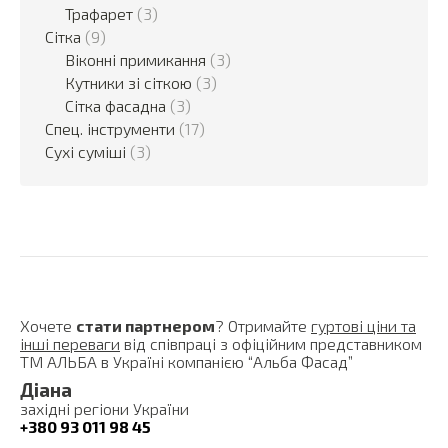
Трафарет
(3)
Сітка
(9)
Віконні примикання
(3)
Кутники зі сіткою
(3)
Сітка фасадна
(3)
Спец. інструменти
(17)
Сухі суміші
(3)
Хочете
стати партнером
? Отримайте
гуртові ціни та
інші переваги
від співпраці з офіційним представником
ТМ АЛЬБА в Україні компанією “Альба Фасад”
Діана
західні регіони України
+380 93 011 98 45