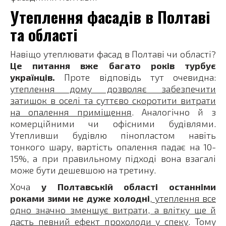
Утеплення фасадів в Полтаві
та області
Навіщо утеплювати фасад в Полтаві чи області?
Це питання вже багато років турбує
українців.
Проте відповідь тут очевидна:
утеплення дому дозволяє забезпечити
затишок в оселі та суттєво скоротити витрати
на опалення приміщення
. Аналогічно й з
комерційними чи офісними будівлями.
Утепливши будівлю пінопластом навіть
тонкого шару, вартість опалення падає на 10-
15%, а при правильному підході вона взагалі
може бути дешевшою на третину.
Хоча
у Полтавській області останніми
роками зими не дуже холодні
,
утеплення все
одно значно зменшує витрати, а влітку ще й
дасть певний ефект прохолоди у спеку
. Тому