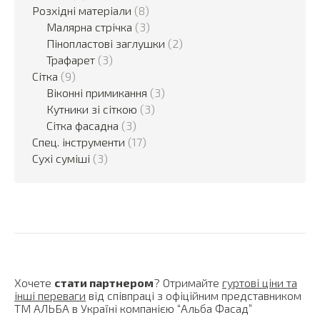
Розхідні матеріали
(8)
Малярна стрічка
(3)
Пінопластові заглушки
(2)
Трафарет
(3)
Сітка
(9)
Віконні примикання
(3)
Кутники зі сіткою
(3)
Сітка фасадна
(3)
Спец. інструменти
(17)
Сухі суміші
(3)
Хочете
стати партнером
? Отримайте
гуртові ціни та
інші переваги
від співпраці з офіційним представником
ТМ АЛЬБА в Україні компанією “Альба Фасад”