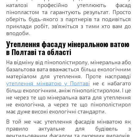
каталозі професійно утеплюють фасад
пінопластом та гарантують результат. Просто
оберіть будь-якого з партнерів та подивіться
приклади робіт, зв’яжіться з тими хто вам до
вподоби.
Утеплення фасаду мінеральною ватою
в Полтаві та області
На відміну від пінополістиролу, мінеральна або
базальтова вата вважається більш екологічним
матеріалом для утеплення. Проте насправді
утеплення мінватою у Полтаві
не є набагато
більш екологічним, аніж пінополістиролом. І це
не через те що мінеральна вата для утеплення
не екологічна, а через те що пінополістирол
має дуже високі екологічні стандарти.
В той же час утеплення фасадів мінватою як
правило актуальне для будівель з
вентильованим фасадом та окремих випадків.